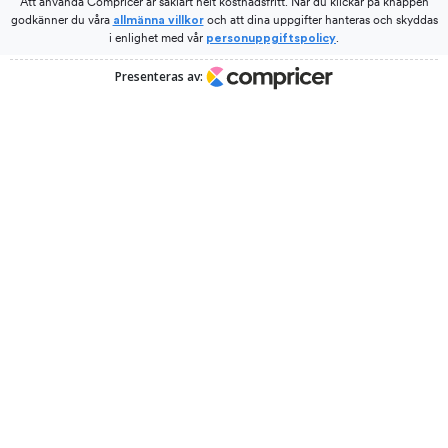
Att använda Compricer är såklart helt kostnadsfritt. När du klickar på knappen
godkänner du våra
och att dina uppgifter hanteras och skyddas
allmänna villkor
i enlighet med vår
.
personuppgiftspolicy
Presenteras av: